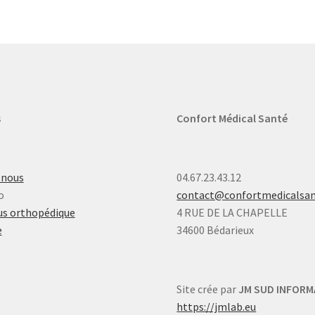
s
Confort Médical Santé
-nous
04.67.23.43.12
o
contact@confortmedicalsa
s orthopédique
4 RUE DE LA CHAPELLE
e
34600 Bédarieux
Site crée par
JM SUD INFORM
https://jmlab.eu