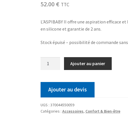
52.00
€
TTC
L’ASPIBABY II offre une aspiration efficace e
en silicone et garantie de 2 ans.
Stock épuisé – possibilité de commande san
Ajouter au panier
Ajouter au devis
UGS :
370044550059
Catégories :
Accessoires
,
Confort & Bien-être