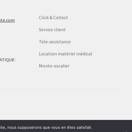
Click & Collect
nte.com
Service client
Tele-assistance
Location matériel médical
ATIQUE
:
Monte-escalier
 site, nous supposerons que vous en êtes satisfait.