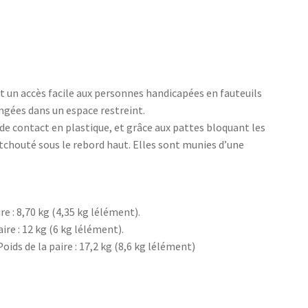
un accès facile aux personnes handicapées en fauteuils
ngées dans un espace restreint.
de contact en plastique, et grâce aux pattes bloquant les
utchouté sous le rebord haut. Elles sont munies d’une
re : 8,70 kg (4,35 kg lélément).
ire : 12 kg (6 kg lélément).
oids de la paire : 17,2 kg (8,6 kg lélément)