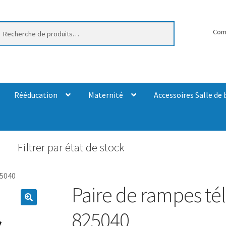
erche
Com
Rééducation
Maternité
Accessoires Salle de 
Filtrer par état de stock
25040
Paire de rampes té
825040