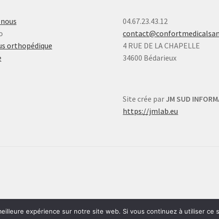
-nous
04.67.23.43.12
o
contact@confortmedicalsa
s orthopédique
4 RUE DE LA CHAPELLE
e
34600 Bédarieux
Site crée par
JM SUD INFORM
https://jmlab.eu
eilleure expérience sur notre site web. Si vous continuez à utiliser ce