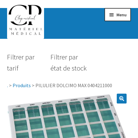
Menu
Confort & Bien-être
Filtrer par
Filtrer par
Hygiène
tarif
état de stock
Mobilité
.
>
Produits
>
PILULIER DOLCIMO MAX 0404211000
Rééducation
Maternité
Accessoires Salle de bain
Vêtements & Chaussures