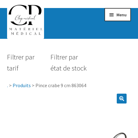
Menu
Confort & Bien-être
Filtrer par
Filtrer par
Hygiène
tarif
état de stock
Mobilité
.
>
Produits
>
Pince crabe 9 cm 863064
Rééducation
Maternité
Accessoires Salle de bain
Vêtements & Chaussures