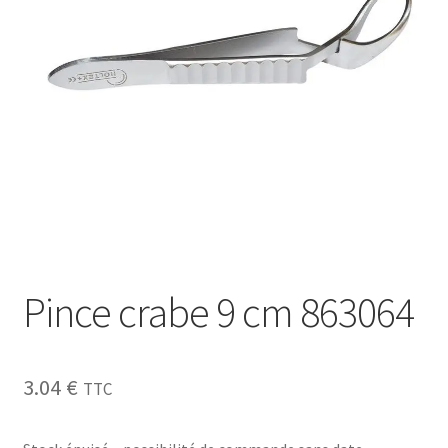
Sécurité
Pro.
0.00 €
Pince crabe 9 cm 863064
3.04
€
TTC