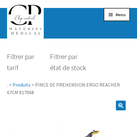
Menu
Confort & Bien-être
Filtrer par
Filtrer par
Hygiène
tarif
état de stock
Mobilité
.
>
Produits
>
PINCE DE PREHENSION ERGO REACHER
Rééducation
67CM 817068
Maternité
Accessoires Salle de bain
Vêtements & Chaussures