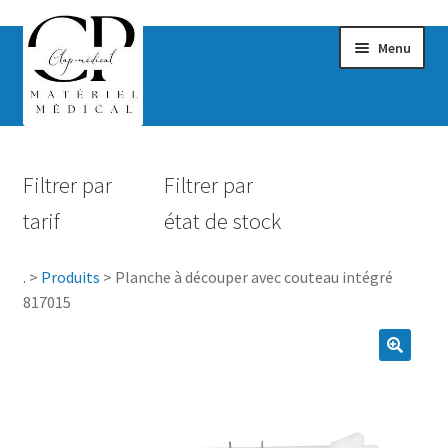
Menu
Confort & Bien-être
Filtrer par
Filtrer par
Hygiène
tarif
état de stock
Mobilité
.
>
Produits
>
Planche à découper avec couteau intégré
Rééducation
817015
Maternité
Accessoires Salle de bain
Vêtements & Chaussures