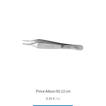
Pince Adson SG 12 cm
4.36
€
TTC