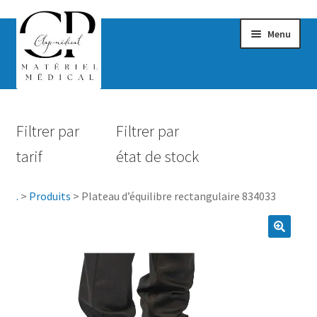
Menu
Confort & Bien-être
Filtrer par
Filtrer par
Hygiène
tarif
état de stock
Mobilité
.
>
Produits
>
Plateau d’équilibre rectangulaire 834033
Rééducation
Maternité
Accessoires Salle de bain
Vêtements & Chaussures