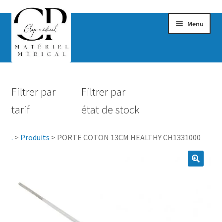
Menu
Confort & Bien-être
Filtrer par
Filtrer par
Hygiène
tarif
état de stock
Mobilité
.
>
Produits
>
PORTE COTON 13CM HEALTHY CH1331000
Rééducation
Maternité
Accessoires Salle de bain
Vêtements & Chaussures