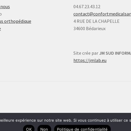
-nous
04.67.23.43.12
o
contact@confortmedicalsa
s orthopédique
4 RUE DE LA CHAPELLE
e
34600 Bédarieux
Site crée par
JM SUD INFORM
https://jmlab.eu
eilleure expérience sur notre site web. Si vous continuez à utiliser ce
OK
Non
Politique de confidentialité