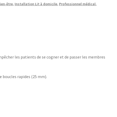
ien-être
,
Installation Lit à domicile
,
Professionnel médical
,
empêcher les patients de se cogner et de passer les membres
 de boucles rapides (25 mm).