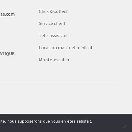
Click & Collect
nte.com
Service client
Tele-assistance
Location matériel médical
ATIQUE
:
Monte-escalier
 site, nous supposerons que vous en êtes satisfait.