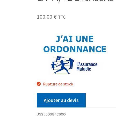
100.00
€
TTC
Rupture de stock
Ajouter au devis
UGS :
00008469000