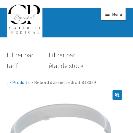
Menu
Confort & Bien-être
Filtrer par
Filtrer par
Hygiène
tarif
état de stock
Mobilité
.
>
Produits
>
Rebord d assiette droit 813029
Rééducation
Maternité
Accessoires Salle de bain
Vêtements & Chaussures