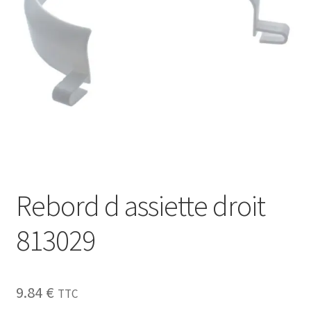
Sécurité
Pro.
0.00 €
Rebord d assiette droit
813029
9.84
€
TTC