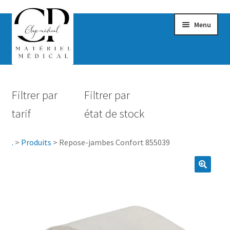
Menu
Confort & Bien-être
Filtrer par
Filtrer par
Hygiène
tarif
état de stock
Mobilité
.
>
Produits
>
Repose-jambes Confort 855039
Rééducation
Maternité
Accessoires Salle de bain
Vêtements & Chaussures