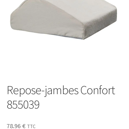
Sécurité
Pro.
0.00 €
Repose-jambes Confort
855039
78.96
€
TTC