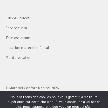
Click & Collect
Service client
Tele-assistance
Location matériel médical
Monte-escalier
© Matériel Confort Médical 2026
Politique de confidentialité
Built with WooCommerce
.
Nous utilisons des cookies pour vous garantir la meilleure
expérience sur notre site web. Si vous continuez à utiliser ce
site, nous supposerons que vous en êtes satisfait.