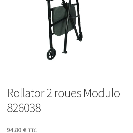
Sécurité
Pro.
0.00 €
Rollator 2 roues Modulo
826038
94.80
€
TTC