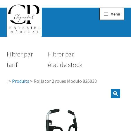
Menu
Confort & Bien-être
Filtrer par
Filtrer par
Hygiène
tarif
état de stock
Mobilité
.
>
Produits
>
Rollator 2 roues Modulo 826038
Rééducation
Maternité
Accessoires Salle de bain
Vêtements & Chaussures