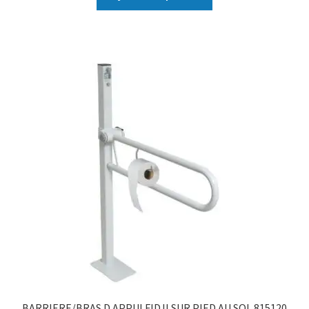
BARRIERE/BRAS D APPUI FIDJI SUR PIED AU SOL 815120