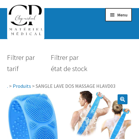
Menu
Confort & Bien-être
Filtrer par
Filtrer par
Hygiène
tarif
état de stock
Mobilité
.
>
Produits
>
SANGLE LAVE DOS MASSAGE HLAVD03
Rééducation
Maternité
Accessoires Salle de bain
Vêtements & Chaussures