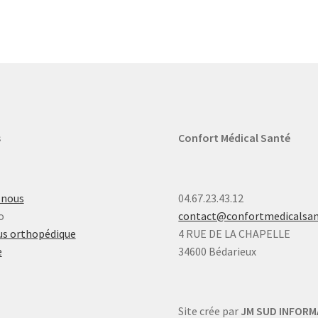
s
Confort Médical Santé
-nous
04.67.23.43.12
o
contact@confortmedicalsa
s orthopédique
4 RUE DE LA CHAPELLE
e
34600 Bédarieux
Site crée par
JM SUD INFORM