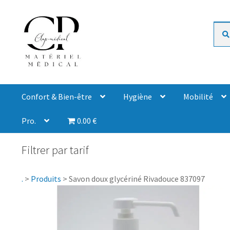
Rech
Confort & Bien-être
Hygiène
Mobilité
Pro.
0.00 €
Filtrer par tarif
.
>
Produits
>
Savon doux glycériné Rivadouce 837097