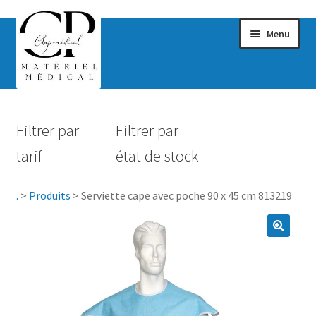
Menu
Confort & Bien-être
Filtrer par
Filtrer par
Hygiène
tarif
état de stock
Mobilité
.
>
Produits
>
Serviette cape avec poche 90 x 45 cm 813219
Rééducation
Maternité
Accessoires Salle de bain
Vêtements & Chaussures