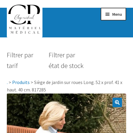
Menu
Confort & Bien-être
Filtrer par
Filtrer par
Hygiène
tarif
état de stock
Mobilité
.
>
Produits
>
Siège de jardin sur roues Long. 52 x prof. 41 x
Rééducation
haut. 40 cm. 817285
Maternité
Accessoires Salle de bain
Vêtements & Chaussures