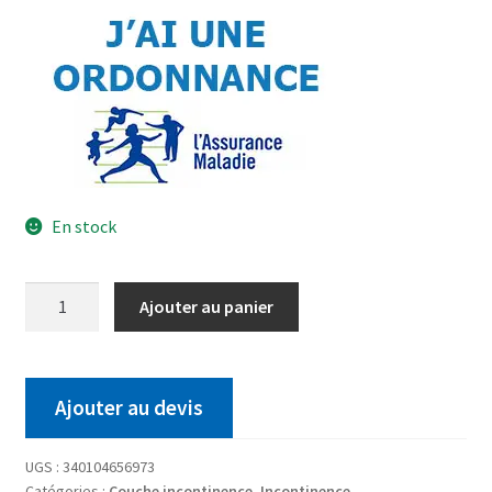
En stock
Ajouter au panier
Ajouter au devis
UGS :
340104656973
Catégories :
Couche incontinence
,
Incontinence