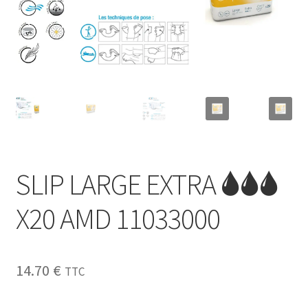
Sécurité
Pro.
0.00 €
SLIP LARGE EXTRA 🌢🌢🌢
X20 AMD 11033000
14.70
€
TTC