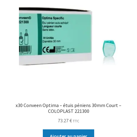
x30 Conveen Optima – étuis péniens 30mm Court –
COLOPLAST 221300
73.27
€
TTC
Ajouter au panier