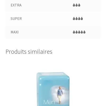
EXTRA
🌢🌢🌢
SUPER
🌢🌢🌢🌢
MAXI
🌢🌢🌢🌢🌢
Produits similaires