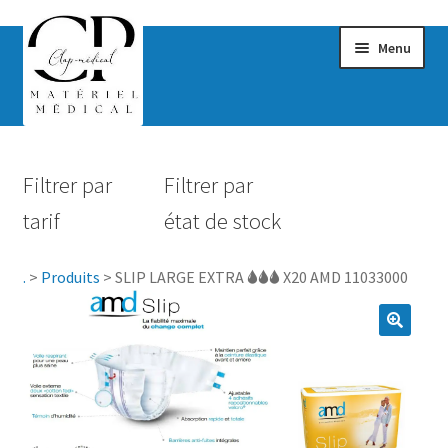
Menu
Confort & Bien-être
Filtrer par
Filtrer par
Hygiène
tarif
état de stock
Mobilité
.
>
Produits
>
SLIP LARGE EXTRA 🌢🌢🌢 X20 AMD 11033000
Rééducation
Maternité
Accessoires Salle de bain
Vêtements & Chaussures