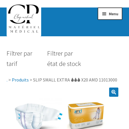
Menu
Confort & Bien-être
Filtrer par
Filtrer par
Hygiène
tarif
état de stock
Mobilité
.
>
Produits
>
SLIP SMALL EXTRA 🌢🌢🌢 X20 AMD 11013000
Rééducation
Maternité
Accessoires Salle de bain
Vêtements & Chaussures