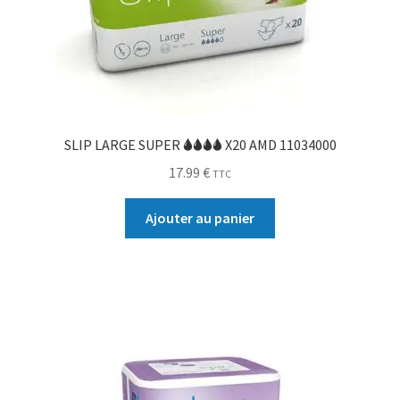
SLIP LARGE SUPER 🌢🌢🌢🌢 X20 AMD 11034000
17.99
€
TTC
Ajouter au panier