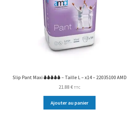
Slip Pant Maxi 🌢🌢🌢🌢🌢 – Taille L – x14 – 22035100 AMD
21.88
€
TTC
Ajouter au panier