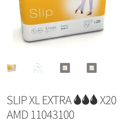
Sécurité
Pro.
0.00 €
SLIP XL EXTRA 🌢🌢🌢 X20
AMD 11043100