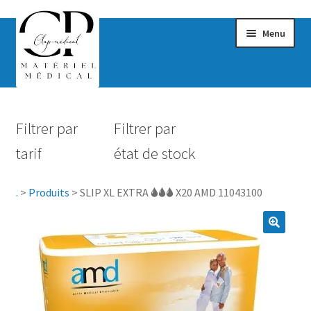
Menu
Confort & Bien-être
Filtrer par
Filtrer par
Hygiène
tarif
état de stock
Mobilité
.
>
Produits
>
SLIP XL EXTRA 🌢🌢🌢 X20 AMD 11043100
Rééducation
Maternité
Accessoires Salle de bain
Vêtements & Chaussures