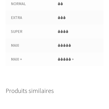
NORMAL
🌢🌢
EXTRA
🌢🌢🌢
SUPER
🌢🌢🌢🌢
MAXI
🌢🌢🌢🌢🌢
MAXI +
🌢🌢🌢🌢🌢 +
Produits similaires