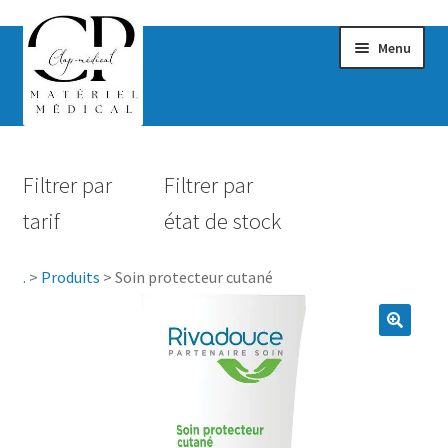
Menu
Confort & Bien-être
Filtrer par
Filtrer par
Hygiène
tarif
état de stock
Mobilité
.
>
Produits
>
Soin protecteur cutané
Rééducation
Maternité
Accessoires Salle de bain
Vêtements & Chaussures