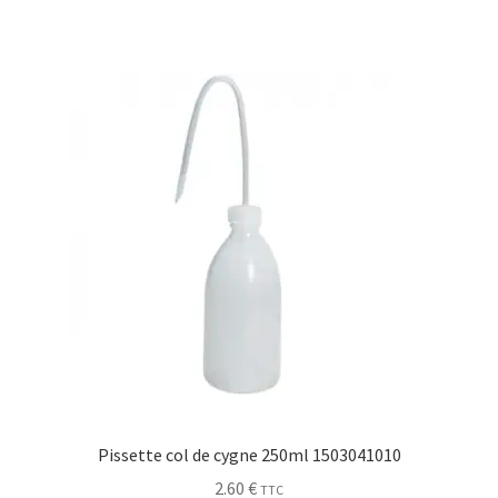
Pissette col de cygne 250ml 1503041010
2.60
€
TTC