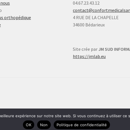
-nous
04.67.23.43.12
o
contact@confortmedicalsa
s orthopédique
4 RUE DE LA CHAPELLE
e
34600 Bédarieux
Site crée par
JM SUD INFORM
https://jmlab.eu
eilleure expérience sur notre site web. Si vous continuez à utiliser ce
OK
Non
Politique de confidentialité