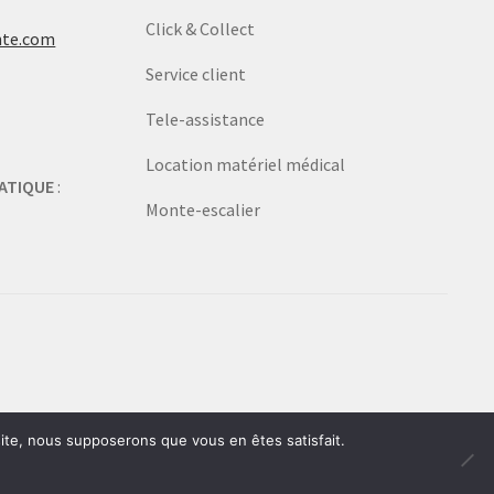
Click & Collect
nte.com
Service client
Tele-assistance
Location matériel médical
ATIQUE
:
Monte-escalier
 site, nous supposerons que vous en êtes satisfait.