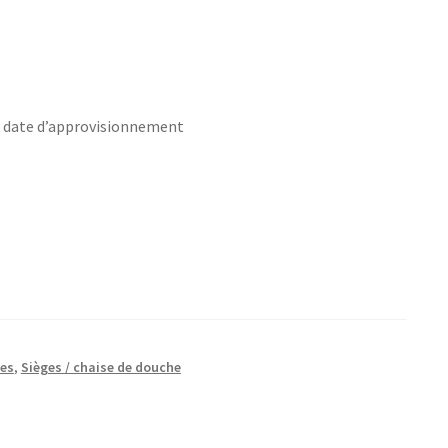
s date d’approvisionnement
hes
,
Sièges / chaise de douche