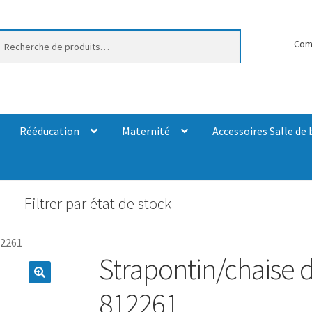
erche
Com
Rééducation
Maternité
Accessoires Salle de 
Filtrer par état de stock
12261
Strapontin/chaise 
812261