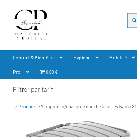
Rech
Confort & Bien-être
Hygiène
Mobilité
Pro.
0.00 €
Filtrer par tarif
.
>
Produits
>
Strapontin/chaise de douche à lattes Bama 8