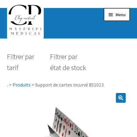
Menu
Confort & Bien-être
Filtrer par
Filtrer par
Hygiène
tarif
état de stock
Mobilité
.
>
Produits
>
Support de cartes incurvé 851013
Rééducation
Maternité
Accessoires Salle de bain
Vêtements & Chaussures