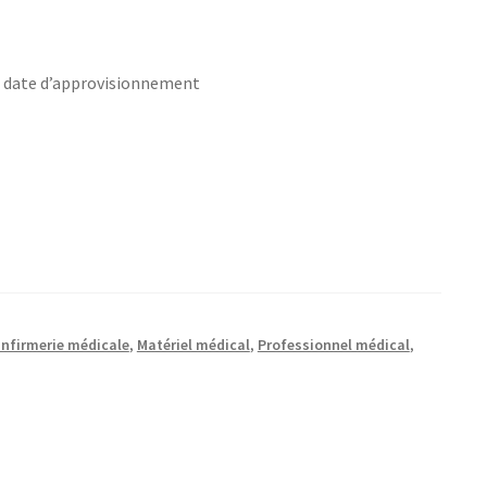
s date d’approvisionnement
nfirmerie médicale
,
Matériel médical
,
Professionnel médical
,