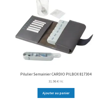
Pilulier Semainier CARDIO PILBOX 817304
31.96
€
TTC
Ajouter au panier