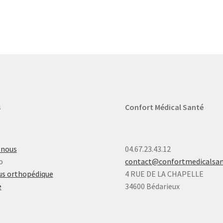
s
Confort Médical Santé
-nous
04.67.23.43.12
o
contact@confortmedicalsa
s orthopédique
4 RUE DE LA CHAPELLE
e
34600 Bédarieux