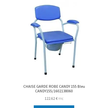
CHAISE GARDE ROBE CANDY 155 Bleu
CANDY155/1602138060
122.62
€
TTC