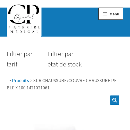
Menu
Confort & Bien-être
Filtrer par
Filtrer par
Hygiène
tarif
état de stock
Mobilité
.
>
Produits
>
SUR CHAUSSURE/COUVRE CHAUSSURE PE
Rééducation
BLE X 100 1421021061
Maternité
Accessoires Salle de bain
Vêtements & Chaussures