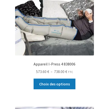
Appareil I-Press 4 838006
573.60
€
–
738.00
€
TTC
Choix des options