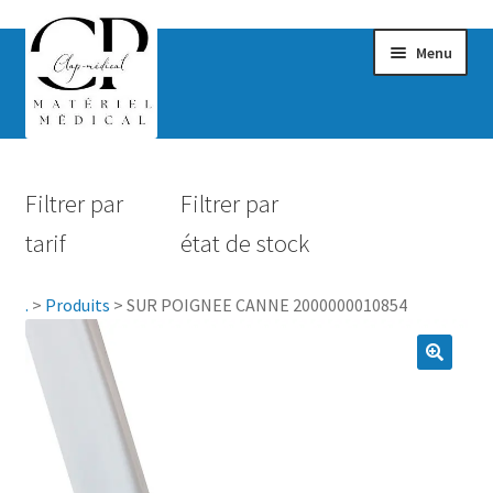
Menu
Confort & Bien-être
Filtrer par
Filtrer par
Hygiène
tarif
état de stock
Mobilité
.
>
Produits
>
SUR POIGNEE CANNE 2000000010854
Rééducation
Maternité
Accessoires Salle de bain
Vêtements & Chaussures