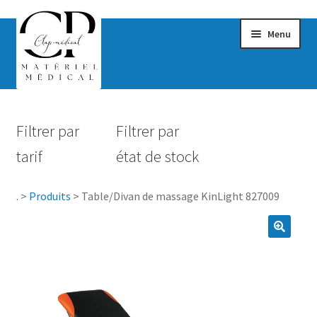
Menu
Confort & Bien-être
Filtrer par
Filtrer par
Hygiène
tarif
état de stock
Mobilité
.
>
Produits
>
Table/Divan de massage KinLight 827009
Rééducation
Maternité
Accessoires Salle de bain
Vêtements & Chaussures