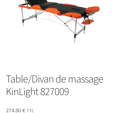
Sécurité
Pro.
0.00 €
Table/Divan de massage
KinLight 827009
274.80
€
TTC