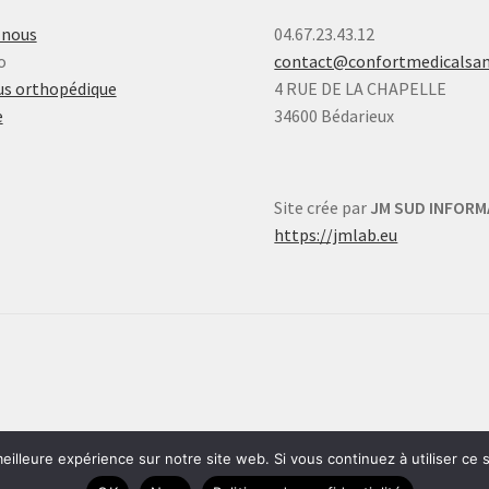
-nous
04.67.23.43.12
o
contact@confortmedicalsa
s orthopédique
4 RUE DE LA CHAPELLE
e
34600 Bédarieux
Site crée par
JM SUD INFORM
https://jmlab.eu
eilleure expérience sur notre site web. Si vous continuez à utiliser ce