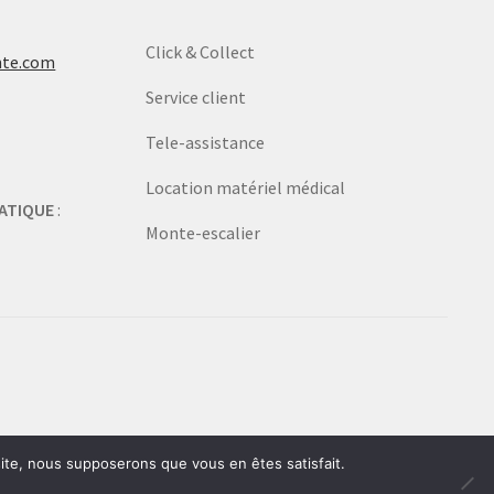
Click & Collect
nte.com
Service client
Tele-assistance
Location matériel médical
ATIQUE
:
Monte-escalier
 site, nous supposerons que vous en êtes satisfait.