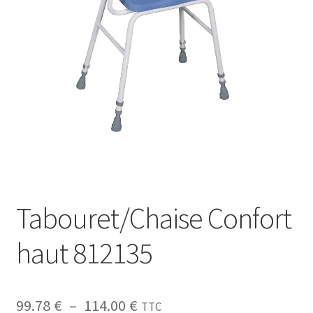
Sécurité
Pro.
0.00 €
Tabouret/Chaise Confort
haut 812135
99.78
€
–
114.00
€
TTC