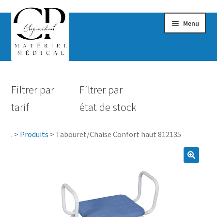
Menu
Confort & Bien-être
Filtrer par
Filtrer par
Hygiène
tarif
état de stock
Mobilité
.
>
Produits
>
Tabouret/Chaise Confort haut 812135
Rééducation
Maternité
Accessoires Salle de bain
Vêtements & Chaussures