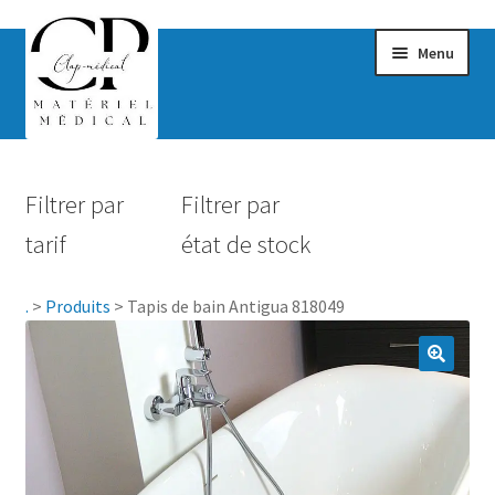
Menu
Confort & Bien-être
Filtrer par
Filtrer par
Hygiène
tarif
état de stock
Mobilité
.
>
Produits
>
Tapis de bain Antigua 818049
Rééducation
Maternité
Accessoires Salle de bain
Vêtements & Chaussures