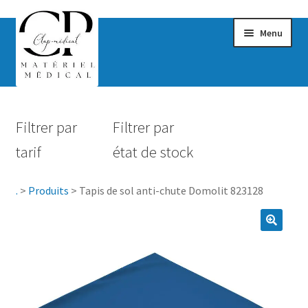
Menu
Confort & Bien-être
Filtrer par
Filtrer par
Hygiène
tarif
état de stock
Mobilité
.
>
Produits
>
Tapis de sol anti-chute Domolit 823128
Rééducation
Maternité
Accessoires Salle de bain
Vêtements & Chaussures