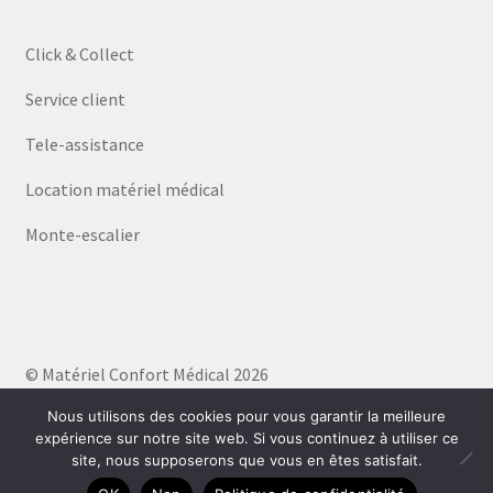
Click & Collect
Service client
Tele-assistance
Location matériel médical
Monte-escalier
© Matériel Confort Médical 2026
Politique de confidentialité
Built with WooCommerce
.
Nous utilisons des cookies pour vous garantir la meilleure
expérience sur notre site web. Si vous continuez à utiliser ce
site, nous supposerons que vous en êtes satisfait.
0