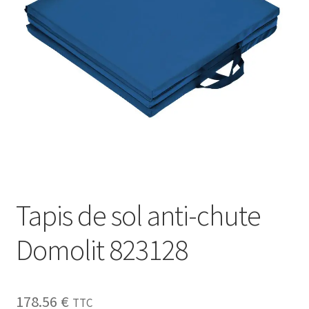
Sécurité
Pro.
0.00 €
Tapis de sol anti-chute
Domolit 823128
178.56
€
TTC