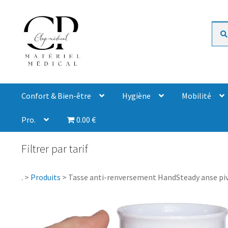
Rech
Confort & Bien-être
Hygiène
Mobilité
Pro.
0.00 €
Filtrer par tarif
.
>
Produits
>
Tasse anti-renversement HandSteady anse piv