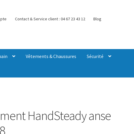
pte
Contact & Service client : 04 67 23 43 12
Blog
bain
Vêtements & Chaussures
Sécurité
sement HandSteady anse
28