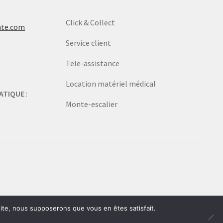
Click & Collect
nte.com
Service client
Tele-assistance
Location matériel médical
ATIQUE
:
Monte-escalier
 site, nous supposerons que vous en êtes satisfait.