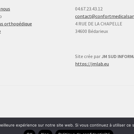
-nous
04.67.23.43.12
o
contact@confortmedicalsa
s orthopédique
4 RUE DE LA CHAPELLE
e
34600 Bédarieux
Site crée par
JM SUD INFORM
https://jmlab.eu
eilleure expérience sur notre site web. Si vous continuez à utiliser ce