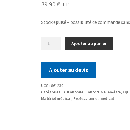
39.90
€
TTC
Stock épuisé – possibilité de commande san
Ajouter au panier
Ajouter au devis
UGS :
861230
Catégories :
Autonomie
,
Confort & Bien-être
,
Equ
Matériel médical
,
Professionnel médical