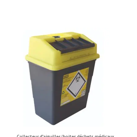
Collecteur d’aiguilles/boites déchets médicaux