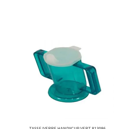
TASSE/VERRE HANDYCUP VERT 813086