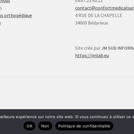
-nous
04.67.23.43.12
o
contact@confortmedicalsa
s orthopédique
4 RUE DE LA CHAPELLE
e
34600 Bédarieux
Site crée par
JM SUD INFORM
https://jmlab.eu
eilleure expérience sur notre site web. Si vous continuez à utiliser ce
OK
Non
Politique de confidentialité