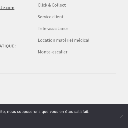
Click & Collect
nte.com
Service client
Tele-assistance
Location matériel médical
ATIQUE
:
Monte-escalier
 site, nous supposerons que vous en êtes satisfait.