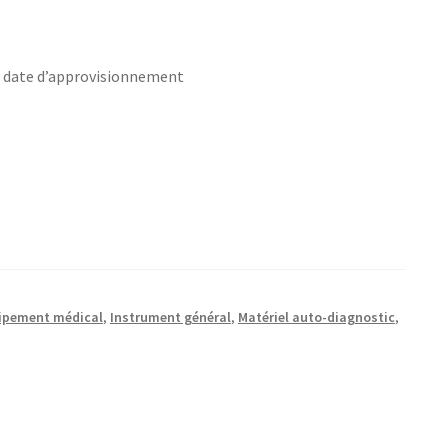
s date d’approvisionnement
ipement médical
,
Instrument général
,
Matériel auto-diagnostic
,