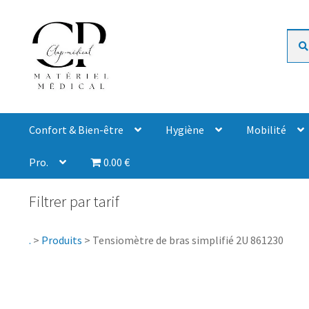
Rech
Confort & Bien-être
Hygiène
Mobilité
Pro.
0.00 €
Filtrer par tarif
.
>
Produits
>
Tensiomètre de bras simplifié 2U 861230