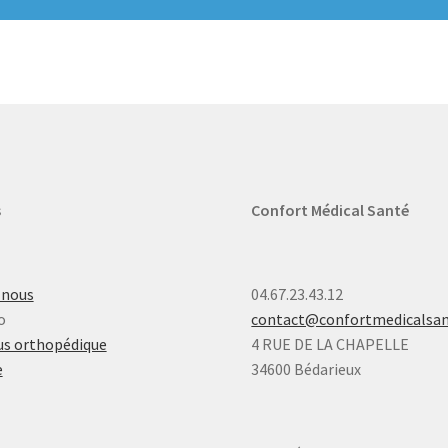
s
Confort Médical Santé
-nous
04.67.23.43.12
o
contact@confortmedicalsa
s orthopédique
4 RUE DE LA CHAPELLE
e
34600 Bédarieux