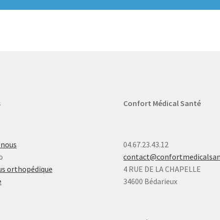
s
Confort Médical Santé
-nous
04.67.23.43.12
o
contact@confortmedicalsa
s orthopédique
4 RUE DE LA CHAPELLE
e
34600 Bédarieux