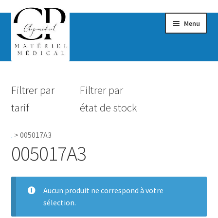
Menu
Confort & Bien-être
Filtrer par
Filtrer par
Hygiène
tarif
état de stock
Mobilité
.
>
005017A3
Rééducation
005017A3
Maternité
Accessoires Salle de bain
Aucun produit ne correspond à votre
sélection.
Vêtements & Chaussures