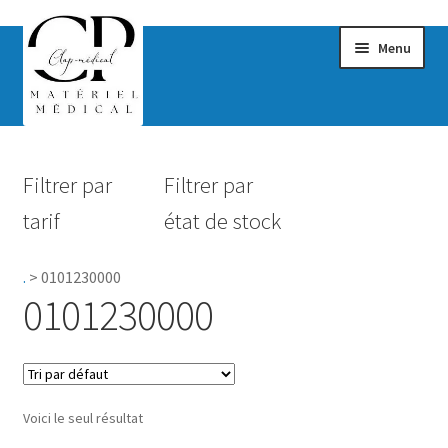
Menu
Confort & Bien-être
Filtrer par
Filtrer par
Hygiène
tarif
état de stock
Mobilité
.
>
0101230000
Rééducation
0101230000
Maternité
Accessoires Salle de bain
Voici le seul résultat
Vêtements & Chaussures