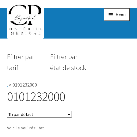
Menu
Confort & Bien-être
Filtrer par
Filtrer par
Hygiène
tarif
état de stock
Mobilité
.
>
0101232000
Rééducation
0101232000
Maternité
Accessoires Salle de bain
Voici le seul résultat
Vêtements & Chaussures