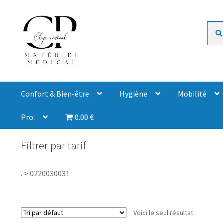
Rech
Confort & Bien-être
Hygiène
Mobilité
Pro.
0.00 €
Filtrer par tarif
.
>
0220030031
Voici le seul résultat