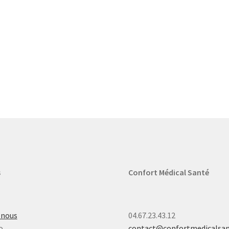
s
Confort Médical Santé
-nous
04.67.23.43.12
o
contact@confortmedicalsa