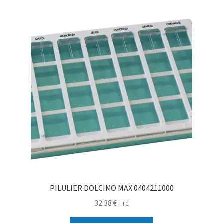
Sécurité
Pro.
0.00 €
PILULIER DOLCIMO MAX 0404211000
32.38
€
TTC