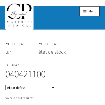
Menu
Confort & Bien-être
Filtrer par
Filtrer par
Hygiène
tarif
état de stock
Mobilité
.
>
040421100
Rééducation
040421100
Maternité
Accessoires Salle de bain
Voici le seul résultat
Vêtements & Chaussures