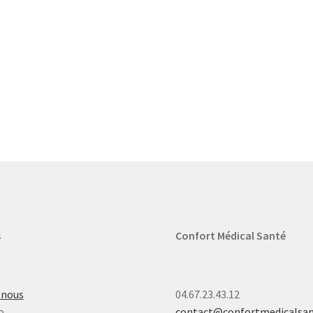
s
Confort Médical Santé
-nous
04.67.23.43.12
o
contact@confortmedicalsa