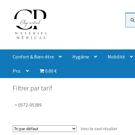
Rech
Confort & Bien-être
Hygiène
Mobilité
Pro.
0.00 €
Filtrer par tarif
.
>
0572-05389
Voici le seul résultat