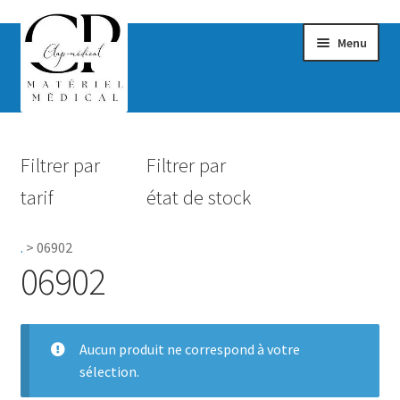
Menu
Confort & Bien-être
Filtrer par
Filtrer par
Hygiène
tarif
état de stock
Mobilité
.
>
06902
Rééducation
06902
Maternité
Accessoires Salle de bain
Aucun produit ne correspond à votre
sélection.
Vêtements & Chaussures