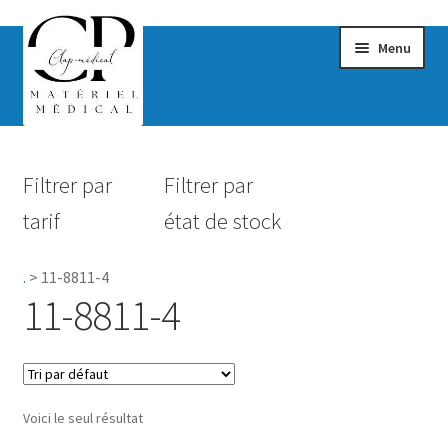
Menu
Confort & Bien-être
Filtrer par
Filtrer par
Hygiène
tarif
état de stock
Mobilité
.
>
11-8811-4
Rééducation
11-8811-4
Maternité
Accessoires Salle de bain
Voici le seul résultat
Vêtements & Chaussures