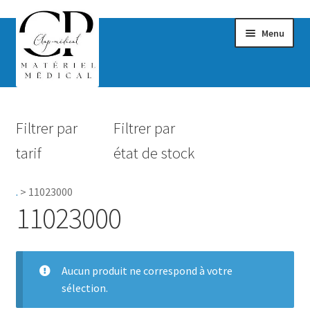
Menu
Confort & Bien-être
Filtrer par
Filtrer par
Hygiène
tarif
état de stock
Mobilité
.
>
11023000
Rééducation
11023000
Maternité
Accessoires Salle de bain
Aucun produit ne correspond à votre
sélection.
Vêtements & Chaussures