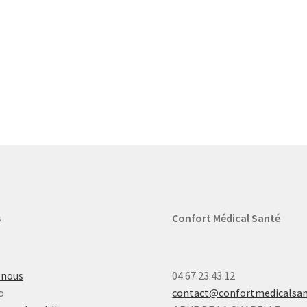
s
Confort Médical Santé
-nous
04.67.23.43.12
o
contact@confortmedicalsa