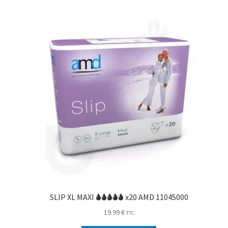
SLIP XL MAXI 🌢🌢🌢🌢🌢 x20 AMD 11045000
19.99
€
TTC