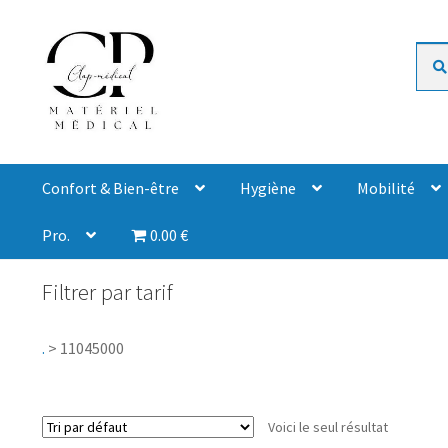
Rech
Confort & Bien-être
Hygiène
Mobilité
Pro.
0.00 €
Filtrer par tarif
.
>
11045000
Voici le seul résultat