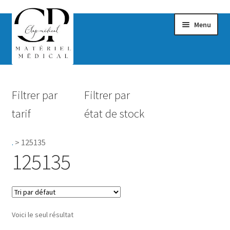
Menu
Confort & Bien-être
Filtrer par
Filtrer par
Hygiène
tarif
état de stock
Mobilité
.
>
125135
Rééducation
125135
Maternité
Accessoires Salle de bain
Voici le seul résultat
Vêtements & Chaussures