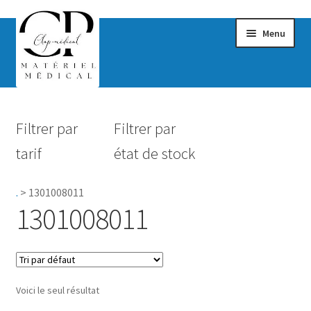
Menu
Confort & Bien-être
Filtrer par
Filtrer par
Hygiène
tarif
état de stock
Mobilité
.
>
1301008011
Rééducation
1301008011
Maternité
Accessoires Salle de bain
Voici le seul résultat
Vêtements & Chaussures