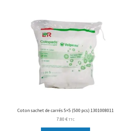
Sécurité
Pro.
0.00 €
Coton sachet de carrés 5×5 (500 pcs) 1301008011
7.80
€
TTC