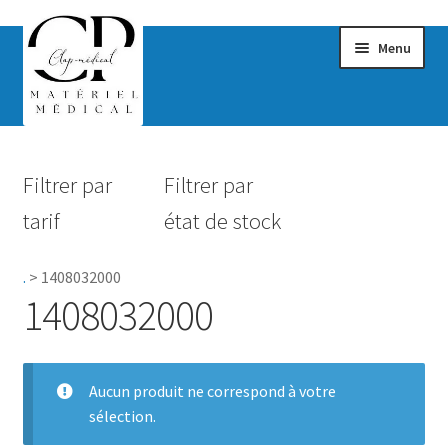
Menu
Confort & Bien-être
Filtrer par
Filtrer par
Hygiène
tarif
état de stock
Mobilité
.
>
1408032000
Rééducation
1408032000
Maternité
Accessoires Salle de bain
Aucun produit ne correspond à votre
sélection.
Vêtements & Chaussures