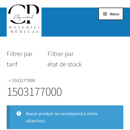
Menu
Confort & Bien-être
Filtrer par
Filtrer par
Hygiène
tarif
état de stock
Mobilité
.
>
1503177000
Rééducation
1503177000
Maternité
Accessoires Salle de bain
Aucun produit ne correspond à votre
sélection.
Vêtements & Chaussures