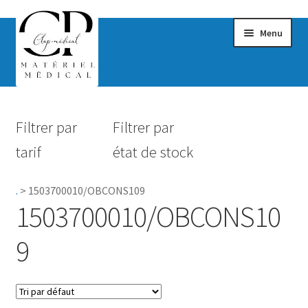
Menu
Confort & Bien-être
Filtrer par
Filtrer par
Hygiène
tarif
état de stock
Mobilité
.
>
1503700010/OBCONS109
Rééducation
1503700010/OBCONS10
Maternité
9
Accessoires Salle de bain
Vêtements & Chaussures