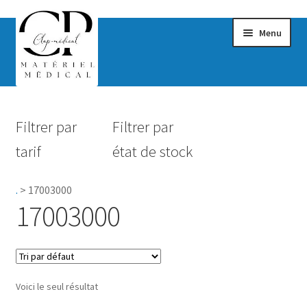
Menu
Confort & Bien-être
Filtrer par
Filtrer par
Hygiène
tarif
état de stock
Mobilité
.
>
17003000
Rééducation
17003000
Maternité
Accessoires Salle de bain
Voici le seul résultat
Vêtements & Chaussures