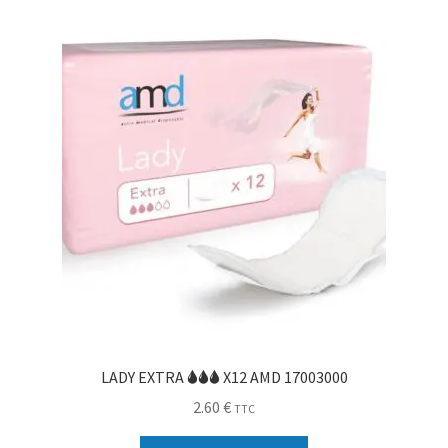
Sécurité
Pro.
0.00 €
LADY EXTRA 🌢🌢🌢 X12 AMD 17003000
2.60
€
TTC